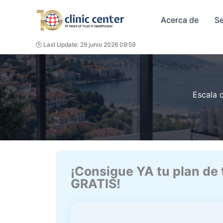
Ir
al
Acerca de
Se
contenido
🕓 Last Update: 29 junio 2026 09:59
Escala 
¡Consigue YA tu plan de
GRATIS!