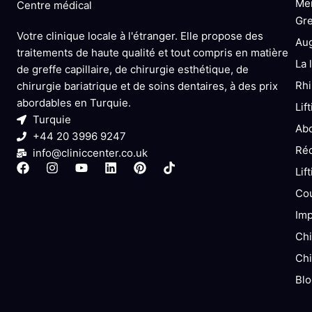
Me
Centre médical
Gre
Votre clinique locale à l'étranger. Elle propose des
Au
traitements de haute qualité et tout compris en matière
La 
de greffe capillaire, de chirurgie esthétique, de
Rhi
chirurgie bariatrique et de soins dentaires, à des prix
abordables en Turquie.
Lif
Turquie
Abd
+44 20 3996 9247
Réd
info@cliniccenter.co.uk
F
I
Y
L
P
T
Lif
a
n
o
i
i
i
c
s
u
n
n
k
Cou
e
t
t
k
t
t
Imp
b
a
u
e
e
o
o
g
b
d
r
k
Chi
o
r
e
i
e
k
a
n
s
Chi
m
t
Blo